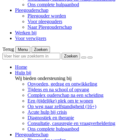
Ons complete hulpaanbod
Pleegouderschap
Pleegouder worden
Voor pleegouders
Naar Pleegouderschap
Werken bij
Voor verwijzers
Terug
Menu
Zoeken
Zoeken
Home
Hulp bij
Wij bieden ondersteuning bij
Opvoeden, gedrag en ontwikkeling
Tijdens en na school of opvang
Complex ouderschap na een scheiding
Een (tijdelijke) plek om te wonen
Op weg naar zelfstandigheid (16+)
Acute hulp bij crisis
Diagnostiek en therapie
Consultatie, casusregie en vraagverheldering
Ons complete hulpaanbod
Pleegouderschap