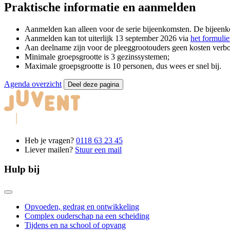
Praktische informatie en aanmelden
Aanmelden kan alleen voor de serie bijeenkomsten. De bijeenko
Aanmelden kan tot uiterlijk 13 september 2026 via
het formulie
Aan deelname zijn voor de pleeggrootouders geen kosten verb
Minimale groepsgrootte is 3 gezinssystemen;
Maximale groepsgrootte is 10 personen, dus wees er snel bij.
Agenda overzicht
Deel deze pagina
Heb je vragen?
0118 63 23 45
Liever mailen?
Stuur een mail
Hulp bij
Opvoeden, gedrag en ontwikkeling
Complex ouderschap na een scheiding
Tijdens en na school of opvang