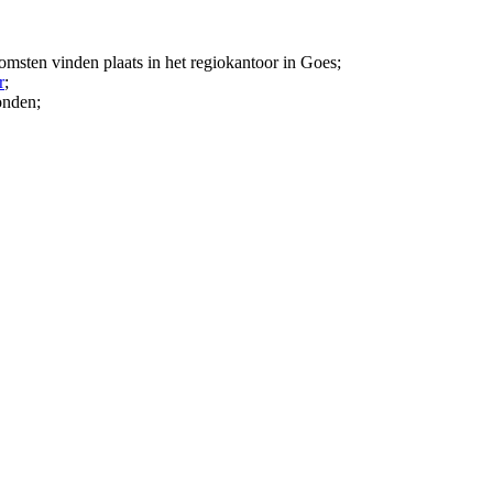
msten vinden plaats in het regiokantoor in Goes;
r
;
onden;