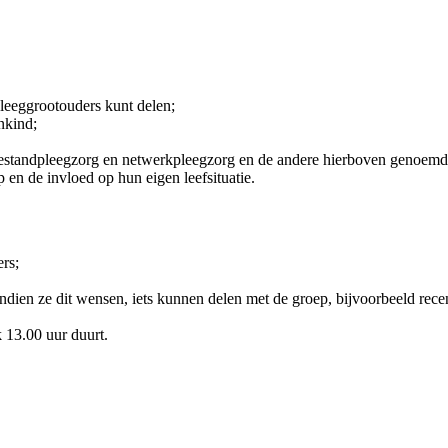
pleeggrootouders kunt delen;
nkind;
 bestandpleegzorg en netwerkpleegzorg en de andere hierboven genoemd
en de invloed op hun eigen leefsituatie.
ers;
ndien ze dit wensen, iets kunnen delen met de groep, bijvoorbeeld rec
k 13.00 uur duurt.