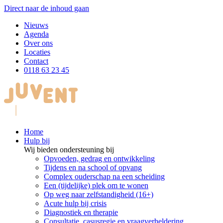
Direct naar de inhoud gaan
Nieuws
Agenda
Over ons
Locaties
Contact
0118 63 23 45
Home
Hulp bij
Wij bieden ondersteuning bij
Opvoeden, gedrag en ontwikkeling
Tijdens en na school of opvang
Complex ouderschap na een scheiding
Een (tijdelijke) plek om te wonen
Op weg naar zelfstandigheid (16+)
Acute hulp bij crisis
Diagnostiek en therapie
Consultatie, casusregie en vraagverheldering