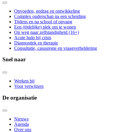
Opvoeden, gedrag en ontwikkeling
Complex ouderschap na een scheiding
Tijdens en na school of opvang
Een (tijdelijke) plek om te wonen
Op weg naar zelfstandigheid (16+)
Acute hulp bij crisis
Diagnostiek en therapie
Consultatie, casusregie en vraagverheldering
Snel naar
Werken bij
Voor verwijzers
De organisatie
Nieuws
Agenda
Over ons