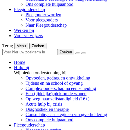
Ons complete hulpaanbod
Pleegouderschap
Pleegouder worden
Voor pleegouders
Naar Pleegouderschap
Werken bij
Voor verwijzers
Terug
Menu
Zoeken
Zoeken
Home
Hulp bij
Wij bieden ondersteuning bij
Opvoeden, gedrag en ontwikkeling
Tijdens en na school of opvang
Complex ouderschap na een scheiding
Een (tijdelijke) plek om te wonen
Op weg naar zelfstandigheid (16+)
Acute hulp bij crisis
Diagnostiek en therapie
Consultatie, casusregie en vraagverheldering
Ons complete hulpaanbod
Pleegouderschap