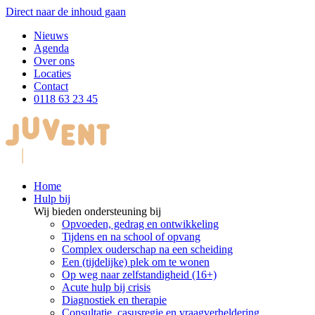
Direct naar de inhoud gaan
Nieuws
Agenda
Over ons
Locaties
Contact
0118 63 23 45
Home
Hulp bij
Wij bieden ondersteuning bij
Opvoeden, gedrag en ontwikkeling
Tijdens en na school of opvang
Complex ouderschap na een scheiding
Een (tijdelijke) plek om te wonen
Op weg naar zelfstandigheid (16+)
Acute hulp bij crisis
Diagnostiek en therapie
Consultatie, casusregie en vraagverheldering