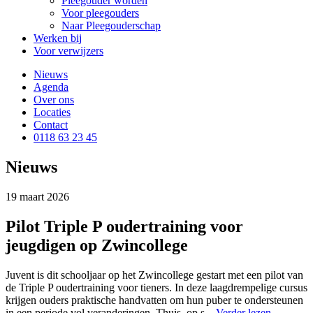
Pleegouder worden
Voor pleegouders
Naar Pleegouderschap
Werken bij
Voor verwijzers
Nieuws
Agenda
Over ons
Locaties
Contact
0118 63 23 45
Nieuws
19 maart 2026
Pilot Triple P oudertraining voor
jeugdigen op Zwincollege
Juvent is dit schooljaar op het Zwincollege gestart met een pilot van
de Triple P oudertraining voor tieners. In deze laagdrempelige cursus
krijgen ouders praktische handvatten om hun puber te ondersteunen
in een periode vol veranderingen. Thuis, op s...
Verder lezen