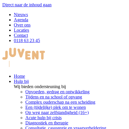
Direct naar de inhoud gaan
Nieuws
Agenda
Over ons
Locaties
Contact
0118 63 23 45
Home
Hulp bij
Wij bieden ondersteuning bij
Opvoeden, gedrag en ontwikkeling
Tijdens en na school of opvang
Complex ouderschap na een scheiding
Een (tijdelijke) plek om te wonen
Op weg naar zelfstandigheid (16+)
Acute hulp bij crisis
Diagnostiek en therapie
Consultatie, casusregie en vraagverheldering