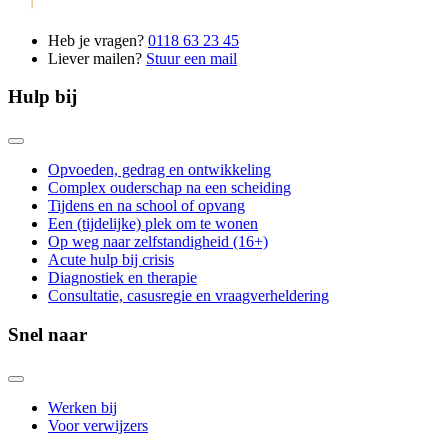
Heb je vragen?
0118 63 23 45
Liever mailen?
Stuur een mail
Hulp bij
Opvoeden, gedrag en ontwikkeling
Complex ouderschap na een scheiding
Tijdens en na school of opvang
Een (tijdelijke) plek om te wonen
Op weg naar zelfstandigheid (16+)
Acute hulp bij crisis
Diagnostiek en therapie
Consultatie, casusregie en vraagverheldering
Snel naar
Werken bij
Voor verwijzers