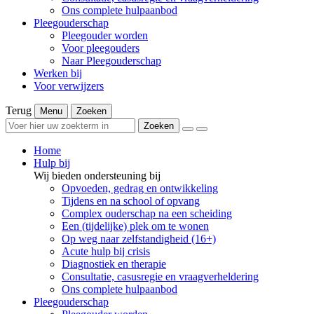
Ons complete hulpaanbod
Pleegouderschap
Pleegouder worden
Voor pleegouders
Naar Pleegouderschap
Werken bij
Voor verwijzers
Terug
Menu
Zoeken
Zoeken
Home
Hulp bij
Wij bieden ondersteuning bij
Opvoeden, gedrag en ontwikkeling
Tijdens en na school of opvang
Complex ouderschap na een scheiding
Een (tijdelijke) plek om te wonen
Op weg naar zelfstandigheid (16+)
Acute hulp bij crisis
Diagnostiek en therapie
Consultatie, casusregie en vraagverheldering
Ons complete hulpaanbod
Pleegouderschap