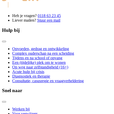
Heb je vragen?
0118 63 23 45
Liever mailen?
Stuur een mail
Hulp bij
Opvoeden, gedrag en ontwikkeling
Complex ouderschap na een scheiding
Tijdens en na school of opvang
Een (tijdelijke) plek om te wonen
Op weg naar zelfstandigheid (16+)
Acute hulp bij crisis
Diagnostiek en therapie
Consultatie, casusregie en vraagverheldering
Snel naar
Werken bij
Voor verwijzers