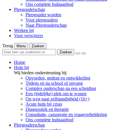
Ons complete hulpaanbod
Pleegouderschap
Pleegouder worden
Voor pleegouders
Naar Pleegouderschap
Werken bij
Voor verwijzers
Terug
Menu
Zoeken
Zoeken
Home
Hulp bij
Wij bieden ondersteuning bij
Opvoeden, gedrag en ontwikkeling
Tijdens en na school of opvang
Complex ouderschap na een scheiding
Een (tijdelijke) plek om te wonen
Op weg naar zelfstandigheid (16+)
Acute hulp bij crisis
Diagnostiek en therapie
Consultatie, casusregie en vraagverheldering
Ons complete hulpaanbod
Pleegouderschap