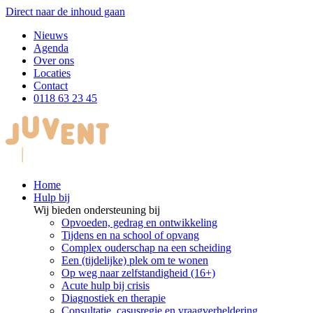
Direct naar de inhoud gaan
Nieuws
Agenda
Over ons
Locaties
Contact
0118 63 23 45
Home
Hulp bij
Wij bieden ondersteuning bij
Opvoeden, gedrag en ontwikkeling
Tijdens en na school of opvang
Complex ouderschap na een scheiding
Een (tijdelijke) plek om te wonen
Op weg naar zelfstandigheid (16+)
Acute hulp bij crisis
Diagnostiek en therapie
Consultatie, casusregie en vraagverheldering