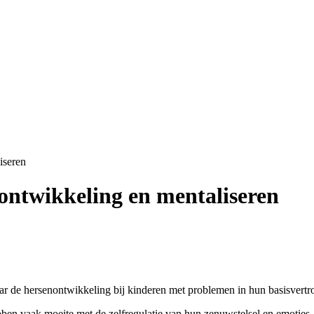
iseren
nontwikkeling en mentaliseren
aar de hersenontwikkeling bij kinderen met problemen in hun basisvert
bben vaak moeite met de zelfregulatie van hun zenuwstelsel en emoti