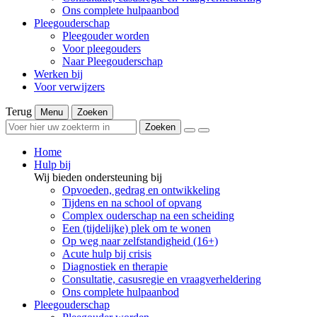
Ons complete hulpaanbod
Pleegouderschap
Pleegouder worden
Voor pleegouders
Naar Pleegouderschap
Werken bij
Voor verwijzers
Terug
Menu
Zoeken
Zoeken
Home
Hulp bij
Wij bieden ondersteuning bij
Opvoeden, gedrag en ontwikkeling
Tijdens en na school of opvang
Complex ouderschap na een scheiding
Een (tijdelijke) plek om te wonen
Op weg naar zelfstandigheid (16+)
Acute hulp bij crisis
Diagnostiek en therapie
Consultatie, casusregie en vraagverheldering
Ons complete hulpaanbod
Pleegouderschap