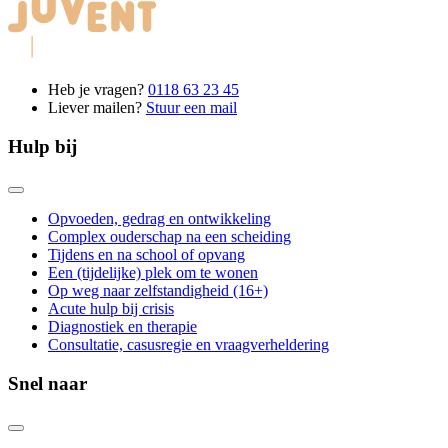
Heb je vragen?
0118 63 23 45
Liever mailen?
Stuur een mail
Hulp bij
Opvoeden, gedrag en ontwikkeling
Complex ouderschap na een scheiding
Tijdens en na school of opvang
Een (tijdelijke) plek om te wonen
Op weg naar zelfstandigheid (16+)
Acute hulp bij crisis
Diagnostiek en therapie
Consultatie, casusregie en vraagverheldering
Snel naar