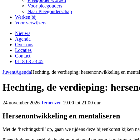
Pleegouder worden
Voor pleegouders
Naar Pleegouderschap
Werken bij
Voor verwijzers
Nieuws
Agenda
Over ons
Locaties
Contact
0118 63 23 45
Juvent
Agenda
Hechting, de verdieping: hersenontwikkeling en mental
Hechting, de verdieping: herse
24 november 2026
Terneuzen
19.00 tot 21.00 uur
Hersenontwikkeling en mentaliseren
Met de ‘hechtingsbril’ op, gaan we tijdens deze bijeenkomst kijken n
Pleegkinderen waarbij de hechting niet goed op gang is gekomen, he