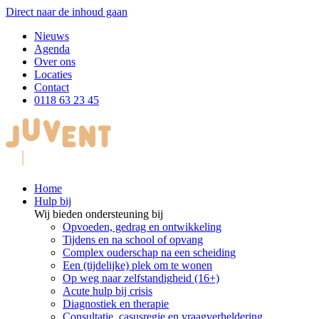
Direct naar de inhoud gaan
Nieuws
Agenda
Over ons
Locaties
Contact
0118 63 23 45
Home
Hulp bij
Wij bieden ondersteuning bij
Opvoeden, gedrag en ontwikkeling
Tijdens en na school of opvang
Complex ouderschap na een scheiding
Een (tijdelijke) plek om te wonen
Op weg naar zelfstandigheid (16+)
Acute hulp bij crisis
Diagnostiek en therapie
Consultatie, casusregie en vraagverheldering