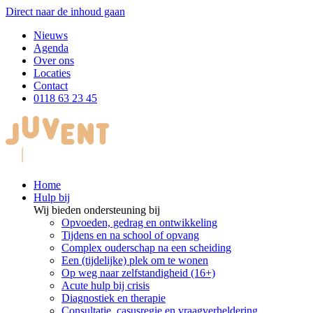
Direct naar de inhoud gaan
Nieuws
Agenda
Over ons
Locaties
Contact
0118 63 23 45
Home
Hulp bij
Wij bieden ondersteuning bij
Opvoeden, gedrag en ontwikkeling
Tijdens en na school of opvang
Complex ouderschap na een scheiding
Een (tijdelijke) plek om te wonen
Op weg naar zelfstandigheid (16+)
Acute hulp bij crisis
Diagnostiek en therapie
Consultatie, casusregie en vraagverheldering