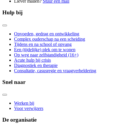
Liever mailen?
Stuur een mail
Hulp bij
Opvoeden, gedrag en ontwikkeling
Complex ouderschap na een scheiding
Tijdens en na school of opvang
Een (tijdelijke) plek om te wonen
Op weg naar zelfstandigheid (16+)
Acute hulp bij crisis
Diagnostiek en therapie
Consultatie, casusregie en vraagverheldering
Snel naar
Werken bij
Voor verwijzers
De organisatie