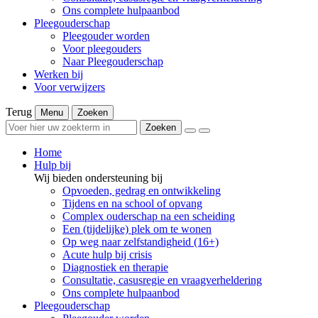
Ons complete hulpaanbod
Pleegouderschap
Pleegouder worden
Voor pleegouders
Naar Pleegouderschap
Werken bij
Voor verwijzers
Terug
Menu
Zoeken
Zoeken
Home
Hulp bij
Wij bieden ondersteuning bij
Opvoeden, gedrag en ontwikkeling
Tijdens en na school of opvang
Complex ouderschap na een scheiding
Een (tijdelijke) plek om te wonen
Op weg naar zelfstandigheid (16+)
Acute hulp bij crisis
Diagnostiek en therapie
Consultatie, casusregie en vraagverheldering
Ons complete hulpaanbod
Pleegouderschap