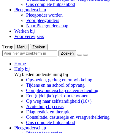
Ons complete hulpaanbod
Pleegouderschap
Pleegouder worden
Voor pleegouders
Naar Pleegouderschap
Werken bij
Voor verwijzers
Terug
Menu
Zoeken
Zoeken
Home
Hulp bij
Wij bieden ondersteuning bij
Opvoeden, gedrag en ontwikkeling
Tijdens en na school of opvang
Complex ouderschap na een scheiding
Een (tijdelijke) plek om te wonen
Op weg naar zelfstandigheid (16+)
Acute hulp bij crisis
Diagnostiek en therapie
Consultatie, casusregie en vraagverheldering
Ons complete hulpaanbod
Pleegouderschap