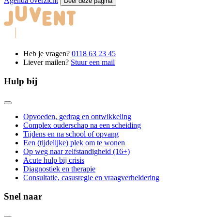
Agenda overzicht
Deel deze pagina
Heb je vragen?
0118 63 23 45
Liever mailen?
Stuur een mail
Hulp bij
Opvoeden, gedrag en ontwikkeling
Complex ouderschap na een scheiding
Tijdens en na school of opvang
Een (tijdelijke) plek om te wonen
Op weg naar zelfstandigheid (16+)
Acute hulp bij crisis
Diagnostiek en therapie
Consultatie, casusregie en vraagverheldering
Snel naar