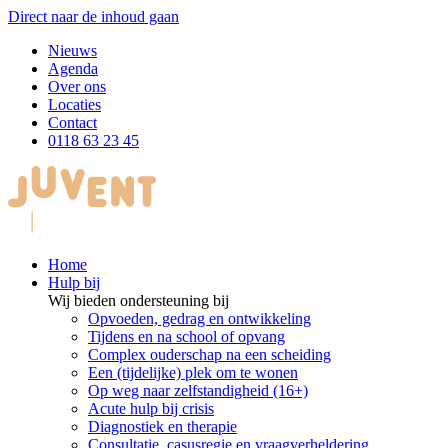
Direct naar de inhoud gaan
Nieuws
Agenda
Over ons
Locaties
Contact
0118 63 23 45
Home
Hulp bij
Wij bieden ondersteuning bij
Opvoeden, gedrag en ontwikkeling
Tijdens en na school of opvang
Complex ouderschap na een scheiding
Een (tijdelijke) plek om te wonen
Op weg naar zelfstandigheid (16+)
Acute hulp bij crisis
Diagnostiek en therapie
Consultatie, casusregie en vraagverheldering