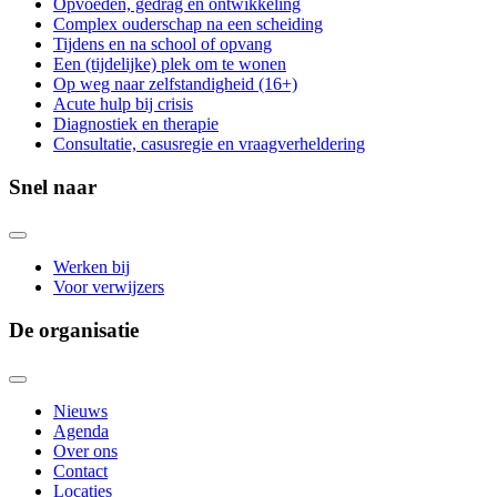
Opvoeden, gedrag en ontwikkeling
Complex ouderschap na een scheiding
Tijdens en na school of opvang
Een (tijdelijke) plek om te wonen
Op weg naar zelfstandigheid (16+)
Acute hulp bij crisis
Diagnostiek en therapie
Consultatie, casusregie en vraagverheldering
Snel naar
Werken bij
Voor verwijzers
De organisatie
Nieuws
Agenda
Over ons
Contact
Locaties