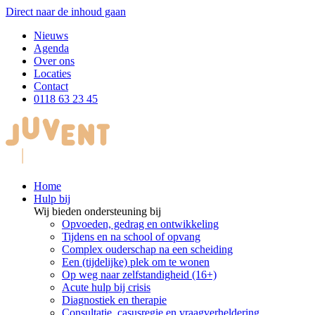
Direct naar de inhoud gaan
Nieuws
Agenda
Over ons
Locaties
Contact
0118 63 23 45
Home
Hulp bij
Wij bieden ondersteuning bij
Opvoeden, gedrag en ontwikkeling
Tijdens en na school of opvang
Complex ouderschap na een scheiding
Een (tijdelijke) plek om te wonen
Op weg naar zelfstandigheid (16+)
Acute hulp bij crisis
Diagnostiek en therapie
Consultatie, casusregie en vraagverheldering