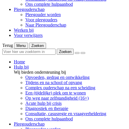
Ons complete hulpaanbod
Pleegouderschap
Pleegouder worden
Voor pleegouders
Naar Pleegouderschap
Werken bij
Voor verwijzers
Terug
Menu
Zoeken
Zoeken
Home
Hulp bij
Wij bieden ondersteuning bij
Opvoeden, gedrag en ontwikkeling
Tijdens en na school of opvang
Complex ouderschap na een scheiding
Een (tijdelijke) plek om te wonen
Op weg naar zelfstandigheid (16+)
Acute hulp bij crisis
Diagnostiek en therapie
Consultatie, casusregie en vraagverheldering
Ons complete hulpaanbod
Pleegouderschap