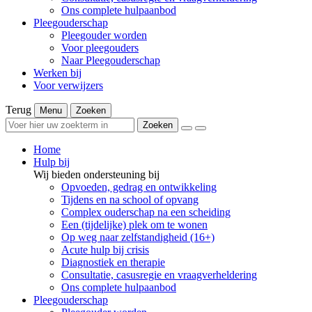
Ons complete hulpaanbod
Pleegouderschap
Pleegouder worden
Voor pleegouders
Naar Pleegouderschap
Werken bij
Voor verwijzers
Terug
Menu
Zoeken
Zoeken
Home
Hulp bij
Wij bieden ondersteuning bij
Opvoeden, gedrag en ontwikkeling
Tijdens en na school of opvang
Complex ouderschap na een scheiding
Een (tijdelijke) plek om te wonen
Op weg naar zelfstandigheid (16+)
Acute hulp bij crisis
Diagnostiek en therapie
Consultatie, casusregie en vraagverheldering
Ons complete hulpaanbod
Pleegouderschap