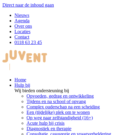
Direct naar de inhoud gaan
Nieuws
Agenda
Over ons
Locaties
Contact
0118 63 23 45
Home
Hulp bij
Wij bieden ondersteuning bij
Opvoeden, gedrag en ontwikkeling
Tijdens en na school of opvang
Complex ouderschap na een scheiding
Een (tijdelijke) plek om te wonen
Op weg naar zelfstandigheid (16+)
Acute hulp bij crisis
Diagnostiek en therapie
Consultatie, casusregie en vraagverheldering